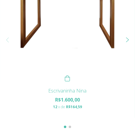
Escrivaninha Nina
R$1.600,00
12
x de
R$164,59