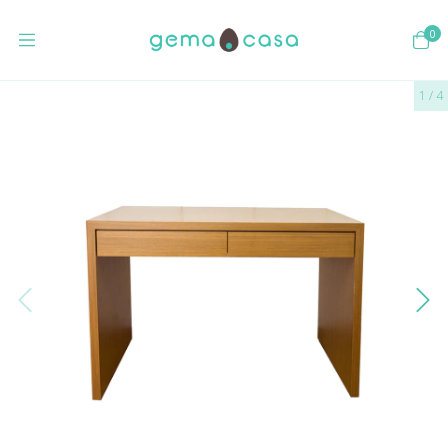
0
1
/
4