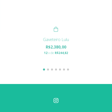
Gaveteiro Lulu
R$2.380,00
12
x de
R$244,82