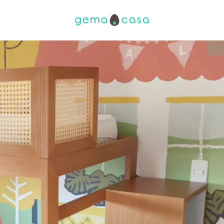
1
/
1