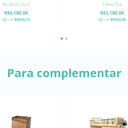
Bicama Cisco
Cama Bia
R$6.180,00
R$5.180,00
12
x de
R$635,72
12
x de
R$532,85
Para complementar