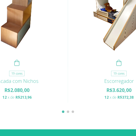
19 cores
19 cores
scada com Nichos
Escorregador
R$2.080,00
R$3.620,00
12
x de
R$213,96
12
x de
R$372,38