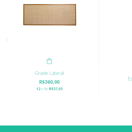
Grade Lateral
E
R$360,00
12
x de
R$37,03