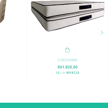
Colchonete
R$1.820,00
12
x de
R$187,22